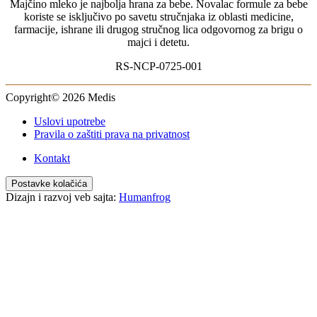
Majčino mleko je najbolja hrana za bebe. Novalac formule za bebe
Za odojčad sa probavnim tegobama
koriste se isključivo po savetu stručnjaka iz oblasti medicine,
Za dojenčad s alergijama
farmacije, ishrane ili drugog stručnog lica odgovornog za brigu o
majci i detetu.
RS-NCP-0725-001
Copyright© 2026 Medis
Uslovi upotrebe
Pravila o zaštiti prava na privatnost
Kontakt
Postavke kolačića
Dizajn i razvoj veb sajta:
Humanfrog