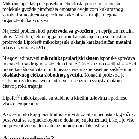
Mikroinkapsulacija je poseban tehnološki proces u kojem su
molekule gvožđe pirofosfata omotane ovojnicom kukuruznog
skroba i suncokretovog lecitina kako bi se smanjila njegova
organoleptička svojstva.
Najčešći problem kod
proizvoda sa gvožđem
je neprija­tan metalni
ukus. Međutim, tehnologija mikroinkapsula­cije koja se koristi u
proizvodu Lipofer® mikrokapsule uklanja karakterističan
metalni
ukus
rastvora gvožđa.
Njegov jedinstveni
mikroinkapsulacijski sistem
ispo­ruke sprečava
interakciju sa drugim sastojcima hrane. Tako su vrlo osetljivi sastojci
hrane kao što su vitamini ili nezasićene masne kiseline zaštićeni
od
oksidativnog efekta slobodnog gvožđa.
Konačni proizvod je
stabilan i zadržava svoja nutritivna i senzorna svojstva tokom
čitavog roka trajanja.
®
Lipofer
mikrokapsule su stabilne u kiselim uslovima i podnose
visoke temperature.
Ako se u bilo kojoj fazi trudnoće utvrdi ozbiljan nedostatak gvožđa,
posavetuj se sa ginekologom o dodatnoj suplementaciji, koja je više
od preventivne nadoknade uz pomoć dodataka ishrani.
A pre trudnoće?