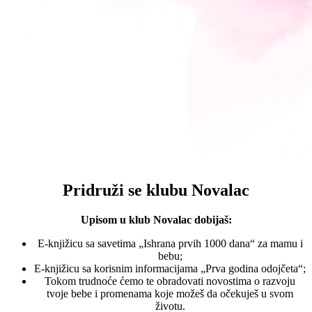
Pridruži se klubu Novalac
Upisom u klub Novalac dobijaš:
E-knjižicu sa savetima „Ishrana prvih 1000 dana“ za mamu i
bebu;
E-knjižicu sa korisnim informacijama „Prva godina odojčeta“;
Tokom trudnoće ćemo te obradovati novostima o razvoju
tvoje bebe i promenama koje možeš da očekuješ u svom
životu.