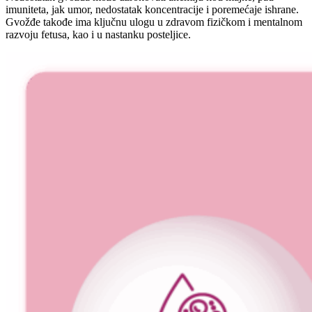
imuniteta, jak umor, nedostatak koncentracije i poremećaje ishrane.
Gvožđe takođe ima ključnu ulogu u zdravom fizičkom i mentalnom
razvoju fetusa, kao i u nastanku posteljice.