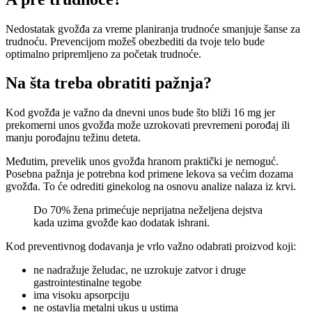
Nedostatak gvožđa za vreme planiranja trudnoće smanjuje šanse za
trudnoću. Prevencijom možeš obezbediti da tvoje telo bude
optimalno pripremljeno za početak trudnoće.
Na šta treba obratiti pažnja?
Kod gvožđa je važno da dnevni unos bude što bliži 16 mg jer
prekomerni unos gvožđa može uzrokovati prevremeni porođaj ili
manju porođajnu težinu deteta.
Međutim, prevelik unos gvožđa hranom praktički je nemoguć.
Posebna pažnja je potrebna kod primene lekova sa većim dozama
gvožđa. To će odrediti ginekolog na osnovu analize nalaza iz krvi.
Do 70% žena primećuje neprijatna neželjena dejstva
kada uzima gvožđe kao dodatak ishrani.
Kod preventivnog dodavanja je vrlo važno odabrati proizvod koji:
ne nadražuje želudac, ne uzrokuje zatvor i druge
gastrointestinalne tegobe
ima visoku apsorpciju
ne ostavlja metalni ukus u ustima