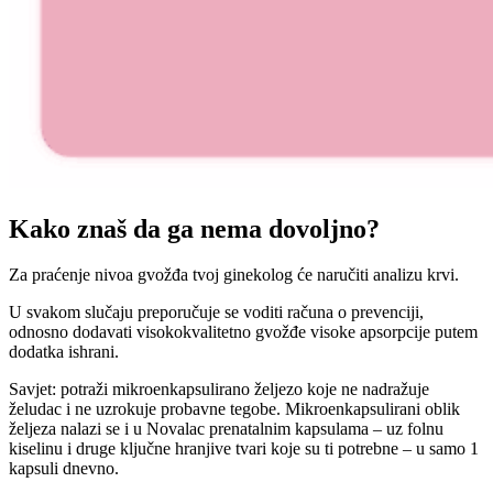
Kako znaš da ga nema dovoljno?
Za praćenje nivoa gvožđa tvoj ginekolog će naručiti analizu krvi.
U svakom slučaju preporučuje se voditi računa o prevenciji,
odnosno dodavati visokokvalitetno gvožđe visoke apsorpcije putem
dodatka ishrani.
Savjet: potraži mikroenkapsulirano željezo koje ne nadražuje
želudac i ne uzrokuje probavne tegobe. Mikroenkapsulirani oblik
željeza nalazi se i u Novalac prenatalnim kapsulama – uz folnu
kiselinu i druge ključne hranjive tvari koje su ti potrebne – u samo 1
kapsuli dnevno.