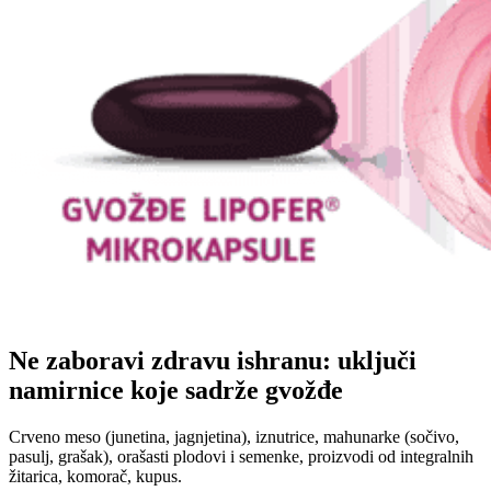
Ne zaboravi zdravu ishranu: uključi
namirnice koje sadrže gvožđe
Crveno meso (junetina, jagnjetina), iznutrice, mahunarke (sočivo,
pasulj, grašak), orašasti plodovi i semenke, proizvodi od integralnih
žitarica, komorač, kupus.