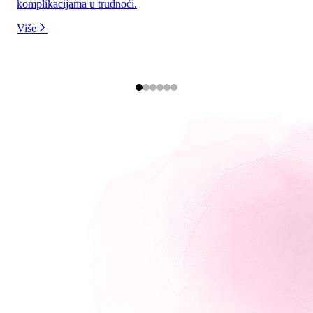
komplikacijama u trudnoći.
Više