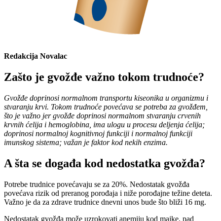
Redakcija Novalac
Zašto je gvožđe važno tokom trudnoće?
Gvožđe doprinosi normalnom transportu kiseonika u organizmu i
stvaranju krvi. Tokom trudnoće povećava se potreba za gvožđem,
što je važno jer gvožđe doprinosi normalnom stvaranju crvenih
krvnih ćelija i hemoglobina, ima ulogu u procesu deljenja ćelija;
doprinosi normalnoj kognitivnoj funkciji i normalnoj funkciji
imunskog sistema; važan je faktor kod nekih enzima.
A šta se događa kod nedostatka gvožđa?
Potrebe trudnice povećavaju se za 20%. Nedostatak gvožđa
povećava rizik od preranog porođaja i niže porođajne težine deteta.
Važno je da za zdrave trudnice dnevni unos bude što bliži 16 mg.
Nedostatak gvožđa može uzrokovati anemiju kod majke, pad