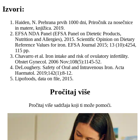
Izvori:
Haiden, N. Prehrana prvih 1000 dni, Priročnik za nosečnice
in matere, knjižica. 2019.
EFSA NDA Panel (EFSA Panel on Dietetic Products,
Nutrition and Allergies), 2015. Scientific Opinion on Dietary
Reference Values for iron. EFSA Journal 2015; 13 (10):4254,
115 pp.
Chavarro et al. Iron intake and risk of ovulatory infertility.
Obstet Gynecol. 2006 Nov;108(5):1145-52.
DeLoughery. Safety of Oral and Intravenous Iron. Acta
Haematol. 2019;142(1):8-12.
Lipofoods, data on file, 2015.
Pročitaj više
Pročitaj više sadržaja koji ti može pomoći.