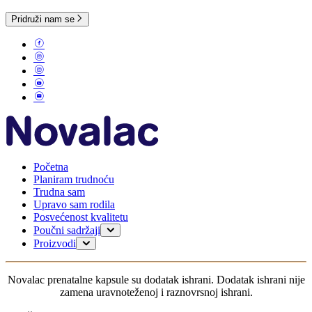
Pridruži nam se
Početna
Planiram trudnoću
Trudna sam
Upravo sam rodila
Posvećenost kvalitetu
Poučni sadržaji
Planiranje trudnoće
Proizvodi
Trudnoća
Za mame
Dojenje
0-6 meseci
Novalac prenatalne kapsule su dodatak ishrani. Dodatak ishrani nije
Moje dete
6-12 meseci
zamena uravnoteženoj i raznovrsnoj ishrani.
1-3 godine
Za odojčad bez probavnih tegoba