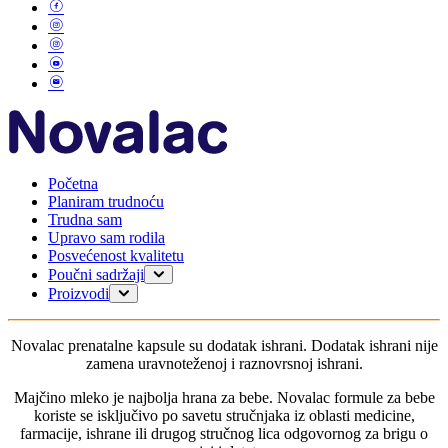
Početna
Planiram trudnoću
Trudna sam
Upravo sam rodila
Posvećenost kvalitetu
Poučni sadržaji
Planiranje trudnoće
Proizvodi
Trudnoća
Za mame
Dojenje
0-6 meseci
Novalac prenatalne kapsule su dodatak ishrani. Dodatak ishrani nije
Moje dete
6-12 meseci
zamena uravnoteženoj i raznovrsnoj ishrani.
1-3 godine
Za odojčad bez probavnih tegoba
Majčino mleko je najbolja hrana za bebe. Novalac formule za bebe
Za odojčad sa probavnim tegobama
koriste se isključivo po savetu stručnjaka iz oblasti medicine,
Za dojenčad s alergijama
farmacije, ishrane ili drugog stručnog lica odgovornog za brigu o