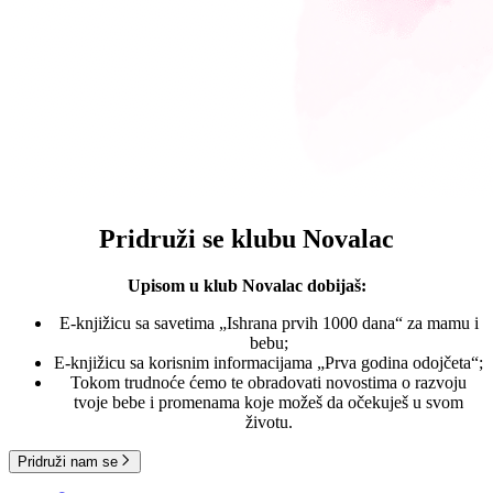
Pridruži se klubu Novalac
Upisom u klub Novalac dobijaš:
E-knjižicu sa savetima „Ishrana prvih 1000 dana“ za mamu i
bebu;
E-knjižicu sa korisnim informacijama „Prva godina odojčeta“;
Tokom trudnoće ćemo te obradovati novostima o razvoju
tvoje bebe i promenama koje možeš da očekuješ u svom
životu.
Pridruži nam se