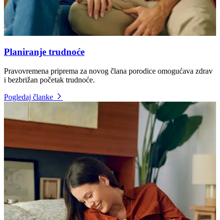
Planiranje trudnoće
Pravovremena priprema za novog člana porodice omogućava zdrav
i bezbrižan početak trudnoće.
Pogledaj članke