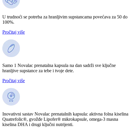
U trudnoći se potreba za hranljivim supstancama povećava za 50 do
100%.
⁠Pročitaj više
Samo 1 Novalac prenatalna kapsula na dan sadrži sve ključne
hranljive supstance za tebe i tvoje dete.
⁠Pročitaj više
Inovativni sastav Novalac prenatalnih kapsula: aktivna folna kiselina
Quatrefolic®, gvožđe Lipofer® mikrokapsule, omega-3 masna
kiselina DHA i drugi ključni nutrijenti.