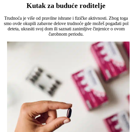
Kutak za buduće roditelje
Trudnoća je više od pravilne ishrane i fizičke aktivnosti. Zbog toga
smo ovde okupili zabavne delove trudnoće gde možeš pogađati pol
deteta, ukrasiti svoj dom ili saznati zanimljive činjenice o ovom
čarobnom periodu.