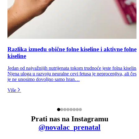
Razlika između obične folne kiseline i aktivne folne
kiseline
Jedan od najvažnijih nutrijenata tokom trudnoće jeste folna kiselina
Njena uloga u razvoju neuralne cevi fetusa je neprocenjiva, ali čest
je ne unosimo dovoljno samo hran…
Više
Prati nas na Instagramu
@novalac_prenatal