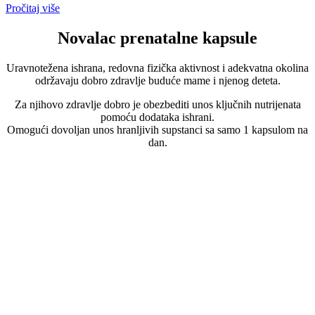
Pročitaj više
Novalac prenatalne kapsule
Uravnotežena ishrana, redovna fizička aktivnost i adekvatna okolina
održavaju dobro zdravlje buduće mame i njenog deteta.
Za njihovo zdravlje dobro je obezbediti unos ključnih nutrijenata
pomoću dodataka ishrani.
Omogući dovoljan unos hranljivih supstanci sa samo 1 kapsulom na
dan.