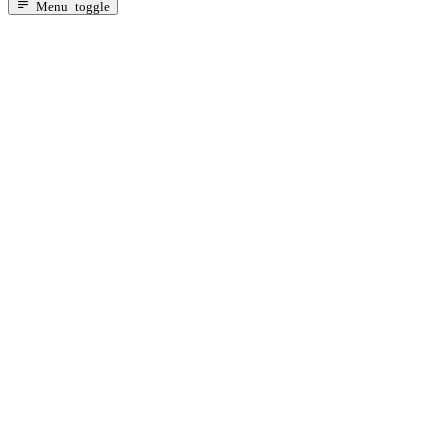
Za odojčad sa probavnim tegobama
Menu toggle
Za dojenčad s alergijama