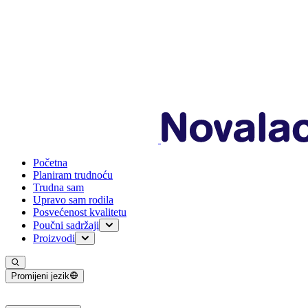
Početna
Planiram trudnoću
Trudna sam
Upravo sam rodila
Posvećenost kvalitetu
Poučni sadržaji
Planiranje trudnoće
Proizvodi
Trudnoća
Za mame
Dojenje
0-6 meseci
Moje dete
6-12 meseci
Promijeni jezik
1-3 godine
Za odojčad bez probavnih tegoba
Trenutni jezik: